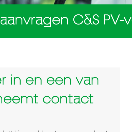
 aanvragen C&S PV-v
er in en een van
 neemt contact