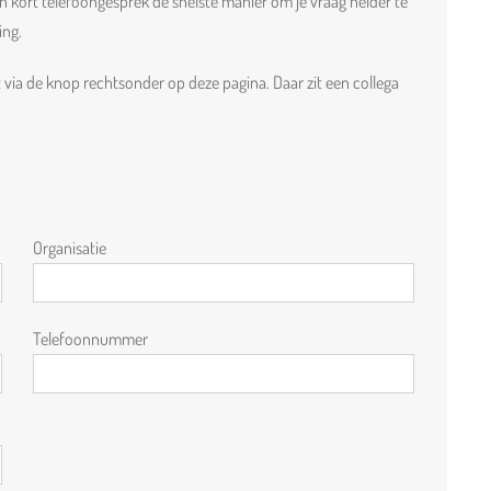
n kort telefoongesprek de snelste manier om je vraag helder te
ing.
ia de knop rechtsonder op deze pagina. Daar zit een collega
Organisatie
Telefoonnummer