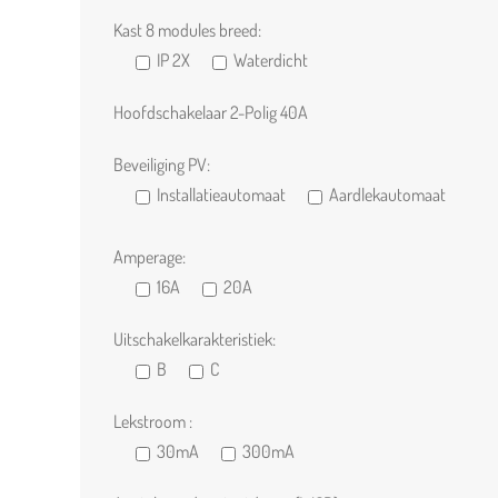
Kast 8 modules breed:
IP 2X
Waterdicht
Hoofdschakelaar 2-Polig 40A
Beveiliging PV:
Installatieautomaat
Aardlekautomaat
Amperage:
16A
20A
Uitschakelkarakteristiek:
B
C
Lekstroom :
30mA
300mA