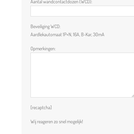
Aantal wandcontactdozen (WCD):
Beveiliging WCD:
Aardlekautomaat 1P+N, 16A, B-Kar, 30mA
Opmerkingen:
[recaptcha]
Wij reageren zo snel mogelijk!