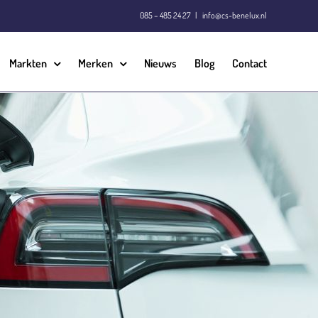
085 – 485 24 27
|
info@cs-benelux.nl
Markten
Merken
Nieuws
Blog
Contact