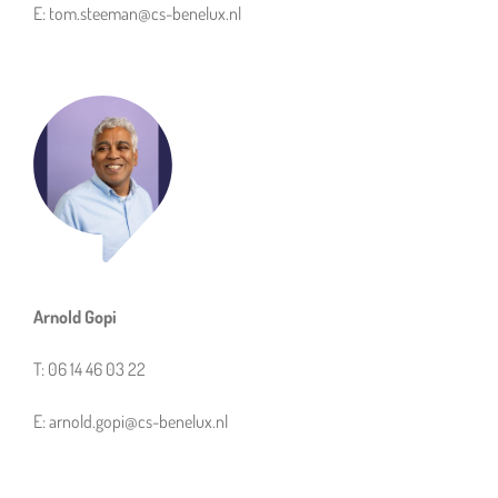
E: tom.steeman@cs-benelux.nl
Arnold Gopi
T: 06 14 46 03 22
E: arnold.gopi@cs-benelux.nl