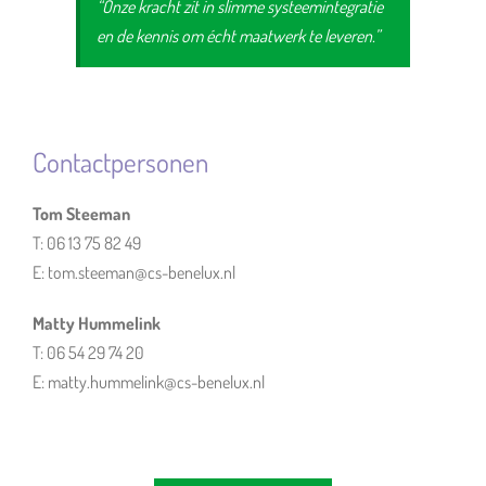
“Onze kracht zit in slimme systeemintegratie
en de kennis om écht maatwerk te leveren.”
Contactpersonen
Tom Steeman
T: 06 13 75 82 49
E: tom.steeman@cs-benelux.nl
Matty Hummelink
T: 06 54 29 74 20
E: matty.hummelink@cs-benelux.nl